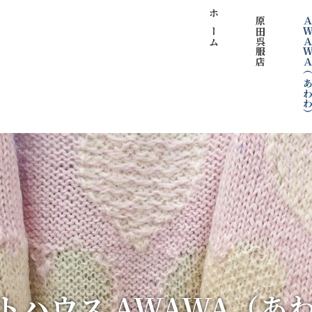
ホーム
原田呉服店
ＡＷＡＷＡ（あわ
トハウス AWAWA（あ