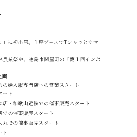
ー
り」に初出店。１坪ブースでTシャツとサマ
JA農業祭や、徳島市問屋町の「第１回インポ
企画
浜の婦人服専門店への営業スタート
タート
本店・和歌山近鉄での催事販売スタート
店での催事販売スタート
大丸での催事販売スタート
ート