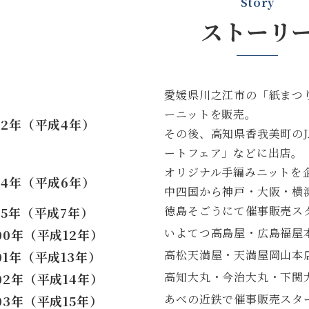
Story
ストーリ
愛媛県川之江市の「紙まつ
ーニットを販売。
92年（平成4年）
その後、高知県香我美町の
ートフェア」などに出店。
オリジナル手編みニットを
94年（平成6年）
中四国から神戸・大阪・横
徳島そごうにて催事販売ス
95年（平成7年）
いよてつ高島屋・広島福屋
00年（平成12年）
高松天満屋・天満屋岡山本
01年（平成13年）
高知大丸・今治大丸・下関
02年（平成14年）
あべの近鉄で催事販売スタ
03年（平成15年）