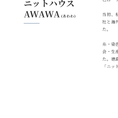
ニットハウス
AWAWA
当初、
(あわわ)
社と海
た。
糸・染
会・生
た。徳
「ニッ