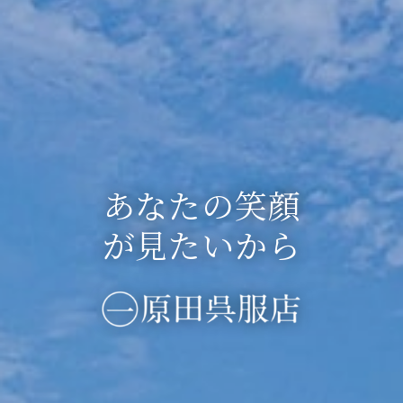
織工房
あなたの笑顔
糸が好き！
オリジナルプリ
文野
当店の藍染め
藍染め ／ 草
ジレ ベスト
が見たいから
阿波しじら織
ント
ニットハウス
✕
セレクション
について
木染め
AWAWA
My T クラブ
AWAWA