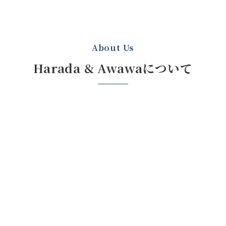
About Us
Harada & Awawaについて
原田呉服店
ニットハウス
AWAWA
キャンパス倶楽部
ニット & ♥
藍染め・草木染め
My Ｔ クラブ
Grace of Natural
オリジナルプリン
―自然をまとう―
ト