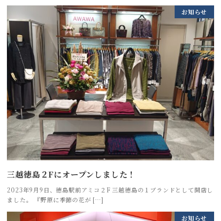
お知らせ
三越徳島２Fにオープンしました！
2023年9月9日、徳島駅前アミコ２F 三越徳島の１ブランドとして開店し
ました。 『野原に季節の花が […]
お知らせ