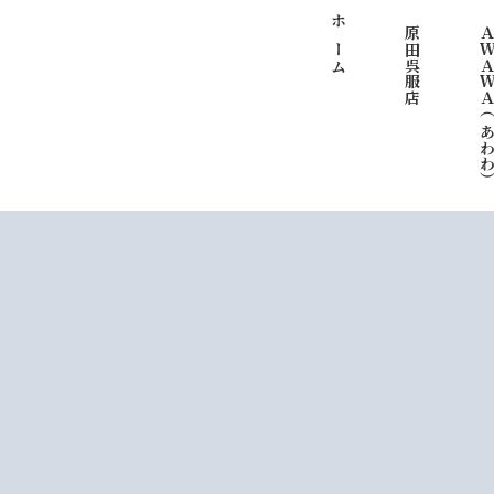
ホーム
原田呉服店
ＡＷＡＷＡ（あわ