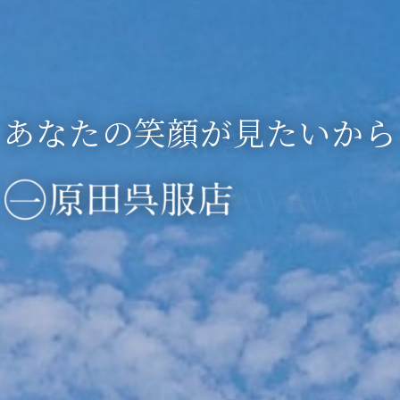
織工房
あなたの笑顔が見たいから
文野
糸が好き！
オリジナルプリント
ジレ ベスト セレクション
当店の藍染めについて
藍染め ／ 草木染め
阿波しじら織
✕
My T クラブ
ニットハウスAWAWA
AWAWA