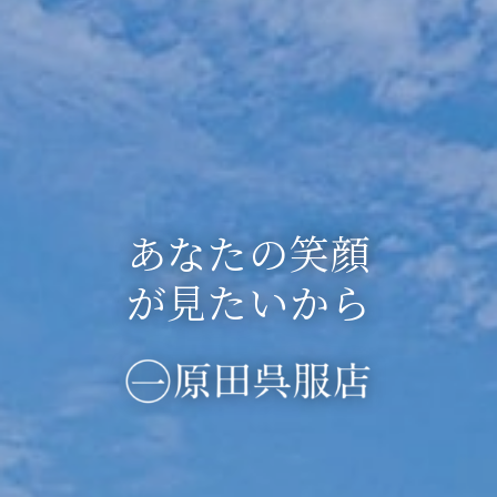
織工房
あなたの笑顔
糸が好き！
オリジナルプリ
文野
当店の藍染め
藍染め ／ 草
ジレ ベスト
が見たいから
阿波しじら織
ント
ニットハウス
✕
セレクション
について
木染め
AWAWA
My T クラブ
AWAWA