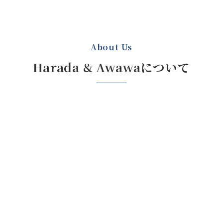
About Us
Harada & Awawaについて
原田呉服店
ニットハウス
AWAWA
キャンパス倶楽部
ニット & ♥
藍染め・草木染め
My Ｔ クラブ
Grace of Natural
オリジナルプリン
―自然をまとう―
ト