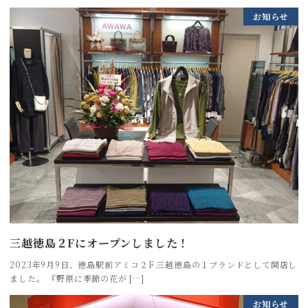
お知らせ
三越徳島２Fにオープンしました！
2023年9月9日、徳島駅前アミコ２F 三越徳島の１ブランドとして開店し
ました。 『野原に季節の花が […]
お知らせ