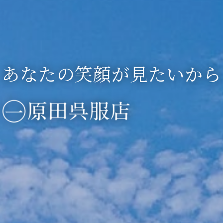
織工房
あなたの笑顔が見たいから
文野
糸が好き！
オリジナルプリント
ジレ ベスト セレクション
当店の藍染めについて
藍染め ／ 草木染め
阿波しじら織
✕
My T クラブ
ニットハウスAWAWA
AWAWA