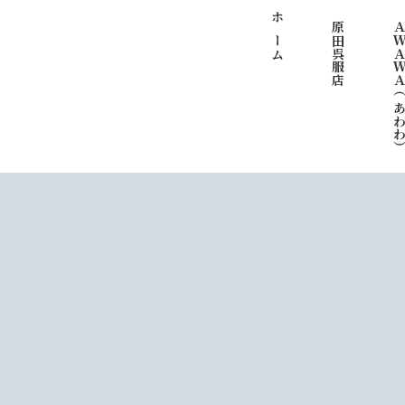
ホーム
原田呉服店
ＡＷＡＷＡ（あわ